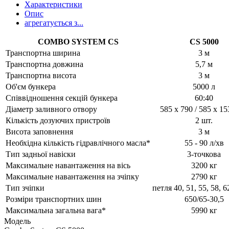
Характеристики
Опис
агрегатується з...
COMBO SYSTEM CS
CS 5000
Транспортна ширина
3 м
Транспортна довжина
5,7 м
Транспортна висота
3 м
Об'єм бункера
5000 л
Співвідношення секцій бункера
60:40
Діаметр заливного отвору
585 x 790 / 585 x 1
Кількість дозуючих пристроїв
2 шт.
Висота заповнення
3 м
Необхідна кількість гідравлічного масла*
55 - 90 л/хв
Тип задньої навіски
3-точкова
Максимальне навантаження на вісь
3200 кг
Максимальне навантаження на зчіпку
2790 кг
Тип зчіпки
петля 40, 51, 55, 58, 6
Розміри транспортних шин
650/65-30,5
Максимальна загальна вага*
5990 кг
Модель