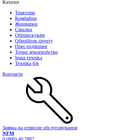
Каталог
Трактори
Комбайни
Жниварки
Сівалки
Обприскувачі
Обробіток ґрунту
Прес-підбирачі
Точне землеробство
Інша техніка
Техніка б/в
Контакти
Заявка на сервісне обслуговування
NFM
0 (800) 40 7887