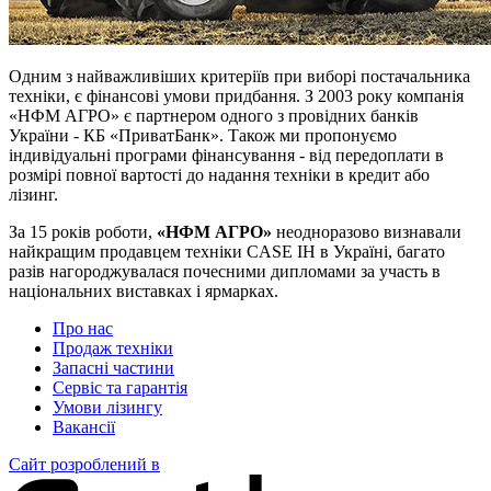
Одним з найважливіших критеріїв при виборі постачальника
техніки, є фінансові умови придбання. З 2003 року компанія
«НФМ АГРО» є партнером одного з провідних банків
України - КБ «ПриватБанк». Також ми пропонуємо
індивідуальні програми фінансування - від передоплати в
розмірі повної вартості до надання техніки в кредит або
лізинг.
За 15 років роботи,
«НФМ АГРО»
неодноразово визнавали
найкращим продавцем техніки CASE IH в Україні, багато
разів нагороджувалася почесними дипломами за участь в
національних виставках і ярмарках.
Про нас
Продаж техніки
Запасні частини
Сервіс та гарантія
Умови лізингу
Вакансії
Сайт розроблений в