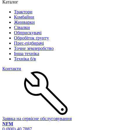
Каталог
Трактори
Комбайни
Жниварки
Сівалки
Обприскувачі
Обробіток ґрунту
Прес-підбирачі
Точне землеробство
Інша техніка
Техніка б/в
Контакти
Заявка на сервісне обслуговування
NFM
0 (800) 40 7887