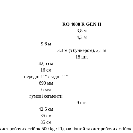
RO 4000 R GEN II
3,8 м
4,3 м
9,6 м
3,3 м (з бункером), 2,1 м
18 шт.
42,5 см
16 см
передні 11° / задні 11°
690 мм
6 мм
гумові сегменти
9 шт.
42,5 см
35 см
85 см
ст робочих стійок 500 kg / Гідравлічний захист робочих стійок 