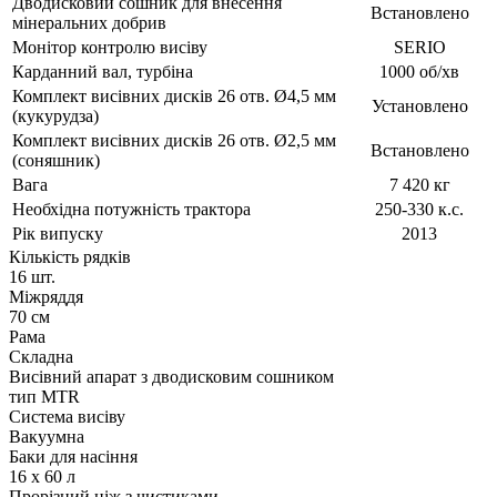
Дводисковий сошник для внесення
Встановлено
мінеральних добрив
Монітор контролю висіву
SERIO
Карданний вал, турбіна
1000 об/хв
Комплект висівних дисків 26 отв. Ø4,5 мм
Установлено
(кукурудза)
Комплект висівних дисків 26 отв. Ø2,5 мм
Встановлено
(соняшник)
Вага
7 420 кг
Необхідна потужність трактора
250-330 к.с.
Рік випуску
2013
Кількість рядків
16 шт.
Міжряддя
70 см
Рама
Cкладна
Висівний апарат з дводисковим сошником
тип MTR
Система висіву
Вакуумна
Баки для насіння
16 х 60 л
Прорізний ніж з чистиками