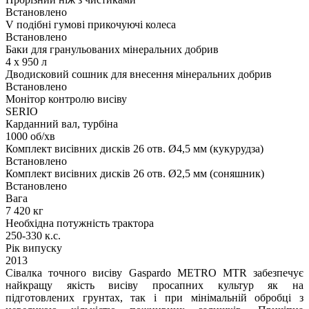
Встановлено
V подібні гумові прикочуючі колеса
Встановлено
Баки для гранульованих мінеральних добрив
4 х 950 л
Дводисковий сошник для внесення мінеральних добрив
Встановлено
Монітор контролю висіву
SERIO
Карданний вал, турбіна
1000 об/хв
Комплект висівних дисків 26 отв. Ø4,5 мм (кукурудза)
Встановлено
Комплект висівних дисків 26 отв. Ø2,5 мм (соняшник)
Встановлено
Вага
7 420 кг
Необхідна потужність трактора
250-330 к.с.
Рік випуску
2013
Сівалка точного висіву Gaspardo METRO MTR забезпечує
найкращу якість висіву просапних культур як на
підготовлених грунтах, так і при мінімальній обробці з