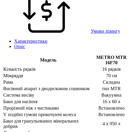
Умови лізингу
Характеристики
Опис
METRO MTR
Модель
16F70
Кількість рядків
16 рядків
Міжряддя
70 см
Рама
Cкладна
Висівний апарат з дводисковим сошником
тип MTR
Система висіву
Вакуумна
Баки для насіння
16 х 60 л
Прорізний ніж з чистиками
Встановлено
V подібні гумові прикочуючі колеса
Встановлено
Баки для гранульованих мінеральних
4 х 950 л
добрив