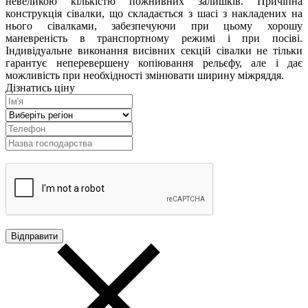
невеликою кількістю пожнивних залишків. Причіпна
конструкція сівалки, що складається з шасі з накладених на
нього сівалками, забезпечуючи при цьому хорошу
маневреність в транспортному режимі і при посіві.
Індивідуальне виконання висівних секцій сівалки не тільки
гарантує неперевершену копіювання рельєфу, але і дає
можливість при необхідності змінювати ширину міжряддя.
Дізнатись ціну