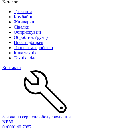
Каталог
Трактори
Комбайни
Жниварки
Сівалки
Обприскувачі
Обробіток ґрунту
Прес-підбирачі
Точне землеробство
Інша техніка
Техніка б/в
Контакти
Заявка на сервісне обслуговування
NFM
0 (800) 40 7887