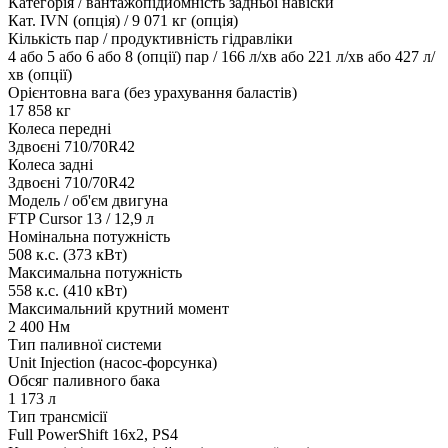
Категорія / вантажопідйомність задньої навіски
Кат. IVN (опція) / 9 071 кг (опція)
Кількість пар / продуктивність гідравліки
4 або 5 або 6 або 8 (опції) пар / 166 л/хв або 221 л/хв або 427 л/
хв (опції)
Орієнтовна вага (без урахування баластів)
17 858 кг
Колеса передні
Здвоєні 710/70R42
Колеса задні
Здвоєні 710/70R42
Модель / об'єм двигуна
FTP Cursor 13 / 12,9 л
Номінальна потужність
508 к.с. (373 кВт)
Максимальна потужність
558 к.с. (410 кВт)
Максимальний крутний момент
2 400 Нм
Тип паливної системи
Unit Injection (насос-форсунка)
Обсяг паливного бака
1 173 л
Тип трансмісії
Full PowerShift 16x2, PS4