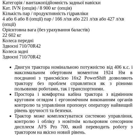
Категорія / вантажопідйомність задньої навіски
Кат. IVN (опція) / 8 900 кг (опція)
Кількість пар / продуктивність гідравліки
4 або 6 або 8 (опції) пар / 166 л/хв або 221 л/хв або 427 л/хв
(опції)
Орієнтовна вага (без урахування баластів)
22 602 кг
Колеса передні
Здвоєні 710/70R42
Колеса задні
Здвоєні 710/70R42
Двигун трактора номінальною потужністю від 406 к.с. і
максимальним обертовим моментом 1924 Нм в
поєднанні з трансмісією 16х2 PowerShift дозволяють
трактору без проблем справлятися як з різними
польовими роботами, так і транспортними.
Простора і комфортна кабіна трактора з відмінним
круговим оглядом і ергономічним виконанням органів
контролю та управління пропонує оператору найвищий
рівень зручності та безпеки.
Трактор може комплектуватися системою управління,
контролю і обліку з новітнім кольоровим сенсорним
дисплеєм AFS Pro 700, який переводить роботу з
трактором на якісно новий рівень.