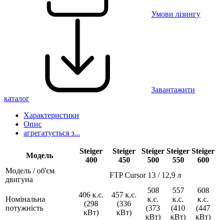
Умови лізингу
Завантажити
каталог
Характеристики
Опис
агрегатується з...
Steiger
Steiger
Steiger
Steiger
Steiger
Модель
400
450
500
550
600
Модель / об'єм
FTP Cursor 13 / 12,9 л
двигуна
508
557
608
406 к.с.
457 к.с.
Номінальна
к.с.
к.с.
к.с.
(298
(336
потужність
(373
(410
(447
кВт)
кВт)
кВт)
кВт)
кВт)