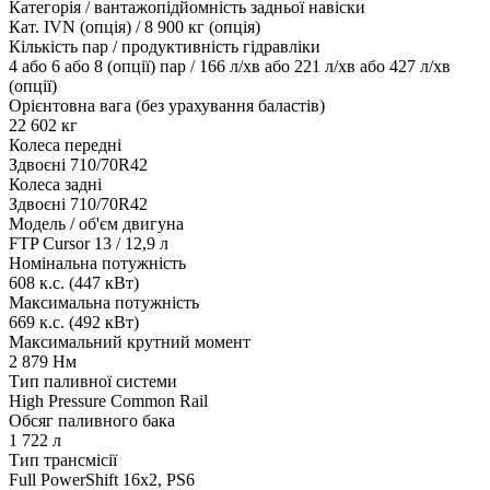
Категорія / вантажопідйомність задньої навіски
Кат. IVN (опція) / 8 900 кг (опція)
Кількість пар / продуктивність гідравліки
4 або 6 або 8 (опції) пар / 166 л/хв або 221 л/хв або 427 л/хв
(опції)
Орієнтовна вага (без урахування баластів)
22 602 кг
Колеса передні
Здвоєні 710/70R42
Колеса задні
Здвоєні 710/70R42
Модель / об'єм двигуна
FTP Cursor 13 / 12,9 л
Номінальна потужність
608 к.с. (447 кВт)
Максимальна потужність
669 к.с. (492 кВт)
Максимальний крутний момент
2 879 Нм
Тип паливної системи
High Pressure Common Rail
Обсяг паливного бака
1 722 л
Тип трансмісії
Full PowerShift 16x2, PS6