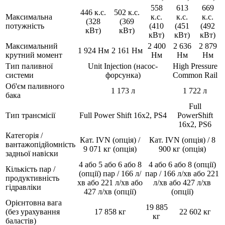
558
613
669
446 к.с.
502 к.с.
Максимальна
к.с.
к.с.
к.с.
(328
(369
потужність
(410
(451
(492
кВт)
кВт)
кВт)
кВт)
кВт)
Максимальний
2 400
2 636
2 879
1 924 Нм
2 161 Нм
крутний момент
Нм
Нм
Нм
Тип паливної
Unit Injection (насос-
High Pressure
системи
форсунка)
Common Rail
Об'єм паливного
1 173 л
1 722 л
бака
Full
Тип трансмісії
Full Power Shift 16x2, PS4
PowerShift
16x2, PS6
Категорія /
Кат. IVN (опція) /
Кат. IVN (опція) / 8
вантажопідйомність
9 071 кг (опція)
900 кг (опція)
задньої навіски
4 або 5 або 6 або 8
4 або 6 або 8 (опції)
Кількість пар /
(опції) пар / 166 л/
пар / 166 л/хв або 221
продуктивність
хв або 221 л/хв або
л/хв або 427 л/хв
гідравліки
427 л/хв (опції)
(опції)
Орієнтовна вага
19 885
(без урахування
17 858 кг
22 602 кг
кг
баластів)