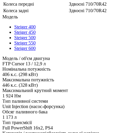
Колеса передні
Здвоєні 710/70R42
Колеса задні
Здвоєні 710/70R42
Модель
Steiger 400
Steiger 450
Steiger 500
Steiger 550
Steiger 600
Модель / об'єм двигуна
FTP Cursor 13 / 12,9 л
Номінальна потужність
406 к.с. (298 кВт)
Максимальна потужність
446 к.с. (328 кВт)
Максимальний крутний момент
1 924 Нм
Тип паливної системи
Unit Injection (насос-форсунка)
Обсяг паливного бака
1 173 л
Тип трансмісії
Full PowerShift 16x2, PS4