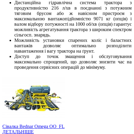
Дистанційна гідравлічна система трактора з
продуктивністю 216 л/хв в поєднанні з потужним
тяговим брусом або ж навісним пристроєм з
максимальною вантажопідйомністю 9071 кг (опція) і
валом відбору потужності на 1000 об/хв (опція) гарантує
можливість агрегатування трактора з широким спектром
сільгосп. знарядь.
Можливість установки спарених коліс і баластних
вантажів дозволяє оптимально розподілити
навантаження і вагу трактора на ґрунт.
Доступ до точок змащення і обслуговування
максимально спрощений, що дозволяє знизити час на
проведення сервісних операцій до мінімуму.
Сівалка Bednar Omega OO_FL
ДЕТАЛЬНІШЕ