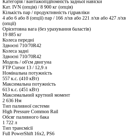
Категорія / вантажопідйомність задньої навіски
Кат. IVN (опція) / 8 900 кг (опція)
Кількість пар / продуктивність гідравліки
4 або 6 або 8 (опції) пар / 166 л/хв або 221 л/хв або 427 л/хв
(опції)
Орієнтовна вага (без урахування баластів)
19 885 кг
Колеса передні
Здвоєні 710/70R42
Колеса задні
Здвоєні 710/70R42
Модель / об'єм двигуна
FTP Cursor 13 / 12,9 л
Номінальна потужність
557 к.с. (410 кВт)
Максимальна потужність
613 к.с. (451 кВт)
Максимальний крутний момент
2 636 Нм
Тип паливної системи
High Pressure Common Rail
Обсяг паливного бака
1 722 л
Тип трансмісії
Full PowerShift 16x2, PS6