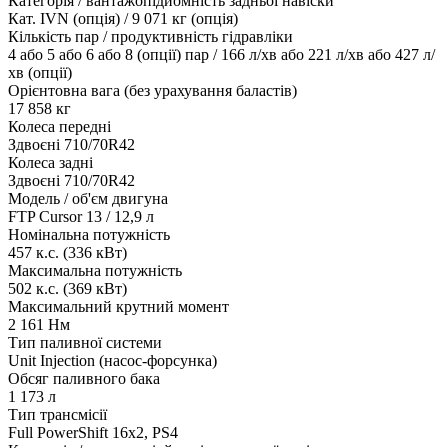
Категорія / вантажопідйомність задньої навіски
Кат. IVN (опція) / 9 071 кг (опція)
Кількість пар / продуктивність гідравліки
4 або 5 або 6 або 8 (опції) пар / 166 л/хв або 221 л/хв або 427 л/
хв (опції)
Орієнтовна вага (без урахування баластів)
17 858 кг
Колеса передні
Здвоєні 710/70R42
Колеса задні
Здвоєні 710/70R42
Модель / об'єм двигуна
FTP Cursor 13 / 12,9 л
Номінальна потужність
457 к.с. (336 кВт)
Максимальна потужність
502 к.с. (369 кВт)
Максимальний крутний момент
2 161 Нм
Тип паливної системи
Unit Injection (насос-форсунка)
Обсяг паливного бака
1 173 л
Тип трансмісії
Full PowerShift 16x2, PS4