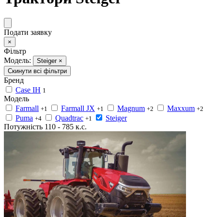
Подати заявку
×
Фільтр
Модель:
Steiger
×
Скинути всі фільтри
Бренд
Case IH
1
Модель
Farmall
Farmall JX
Magnum
Maxxum
+1
+1
+2
+2
Puma
Quadtrac
Steiger
+4
+1
Потужність
110
-
785
к.с.