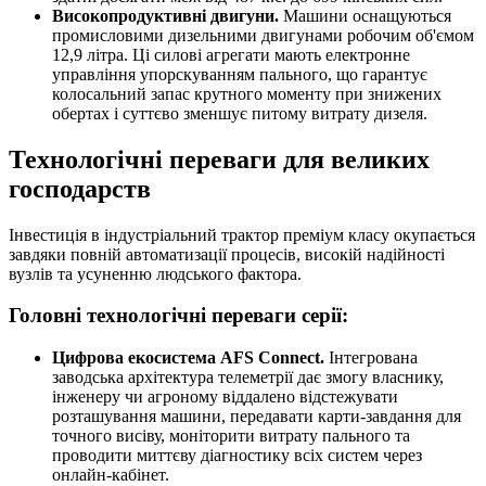
Високопродуктивні двигуни.
Машини оснащуються
промисловими дизельними двигунами робочим об'ємом
12,9 літра. Ці силові агрегати мають електронне
управління упорскуванням пального, що гарантує
колосальний запас крутного моменту при знижених
обертах і суттєво зменшує питому витрату дизеля.
Технологічні переваги для великих
господарств
Інвестиція в індустріальний трактор преміум класу окупається
завдяки повній автоматизації процесів, високій надійності
вузлів та усуненню людського фактора.
Головні технологічні переваги серії:
Цифрова екосистема AFS Connect.
Інтегрована
заводська архітектура телеметрії дає змогу власнику,
інженеру чи агроному віддалено відстежувати
розташування машини, передавати карти-завдання для
точного висіву, моніторити витрату пального та
проводити миттєву діагностику всіх систем через
онлайн-кабінет.