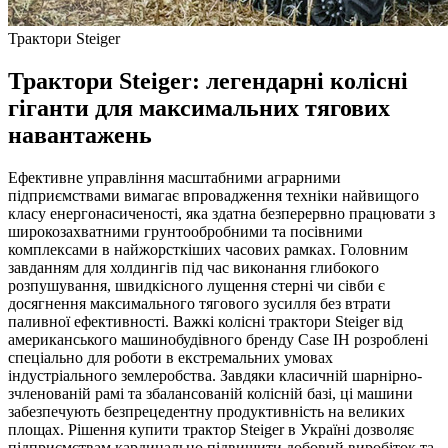
Трактори Steiger
Трактори Steiger: легендарні колісні
гіганти для максимальних тягових
навантажень
Ефективне управління масштабними аграрними
підприємствами вимагає впровадження техніки найвищого
класу енергонасиченості, яка здатна безперервно працювати з
широкозахватними грунтообробними та посівними
комплексами в найжорсткіших часових рамках. Головним
завданням для холдингів під час виконання глибокого
розпушування, швидкісного лущення стерні чи сівби є
досягнення максимального тягового зусилля без втрати
паливної ефективності. Важкі колісні трактори Steiger від
американського машинобудівного бренду Case IH розроблені
спеціально для роботи в екстремальних умовах
індустріального землеробства. Завдяки класичній шарнірно-
зчленованій рамі та збалансованій колісній базі, ці машини
забезпечують безпрецедентну продуктивність на великих
площах. Рішення купити трактор Steiger в Україні дозволяє
підприємствам кардинально підвищити добовий виробіток та