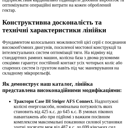
оптимізувати операційні витрати на кожен оброблений
гектар.
Конструктивна досконалість та
технічні характеристики лінійки
Фундаментом колосальних можливостей цієї серії є поєднання
високооб'ємних двигунів, посиленої мостової конструкції та
інтелектуальних систем оптимізації тяги. На відміну від
стандартних рамних машин, колісна база з двома рухомими
секціями гарантує постійний контакт усіх чотирьох коліс або
спарених систем із грунтом навіть під час маневрування на
складному мікрорельєфі.
Як демонструє наш каталог, лінійка
представлена високонадійними модифікаціями:
Трактори Case IH Steiger AFS Connect.
Надпотужні
колісні енергозасоби, номінальна потужність яких
становить від 425 к.с. до 645 к.с. В умовах пікових
навантажень або при підйомі з важким посівним
комплексом максимальні показники силової установки
здатні досягати меж від 487 к.с. до 699 кінських сил.