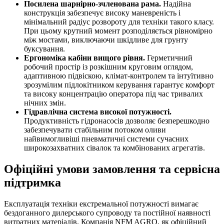
Посилена шарнірно-зчленована рама.
Надійна
конструкція забезпечує високу маневреність і
мінімальний радіус розвороту для техніки такого класу.
При цьому крутний момент розподіляється рівномірно
між мостами, виключаючи шкідливе для грунту
буксування.
Ергономіка кабіни вищого рівня.
Герметичний
робочий простір із розкішним круговим оглядом,
адаптивною підвіскою, клімат-контролем та інтуїтивно
зрозумілим підлокітником керування гарантує комфорт
та високу концентрацію оператора під час тривалих
нічних змін.
Гідравлічна система високої потужності.
Продуктивність гідронасосів дозволяє безперешкодно
забезпечувати стабільним потоком оливи
найвимогливіші пневматичні системи сучасних
широкозахватних сівалок та комбінованих агрегатів.
Офіційні умови замовлення та сервісна
підтримка
Експлуатація техніки екстремальної потужності вимагає
бездоганного дилерського супроводу та постійної наявності
витратних матеріалів. Компанія NFM AGRO, як офіційний