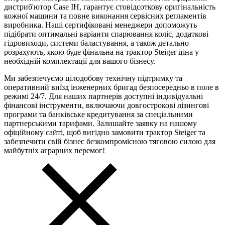
дистриб'ютор Case IH, гарантує стовідсоткову оригінальність
кожної машини та повне виконання сервісних регламентів
виробника. Наші сертифіковані менеджери допоможуть
підібрати оптимальні варіанти спарювання коліс, додаткові
гідровиходи, системи баластування, а також детально
розрахують, якою буде фінальна на трактор Steiger ціна у
необхідній комплектації для вашого бізнесу.
Ми забезпечуємо цілодобову технічну підтримку та
оперативний виїзд інженерних бригад безпосередньо в поле в
режимі 24/7. Для наших партнерів доступні індивідуальні
фінансові інструменти, включаючи довгострокові лізингові
програми та банківське кредитування за спеціальними
партнерськими тарифами. Залишайте заявку на нашому
офіційному сайті, щоб вигідно замовити трактор Steiger та
забезпечити свій бізнес безкомпромісною тяговою силою для
майбутніх аграрних перемог!