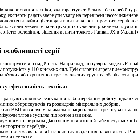
в використання техніки, яка гарантує стабільну і безперебійну 
, експерти радять звернути увагу на перевірені часом інженерні 
довольняти найвищі стандарти витривалості, простоти сервісног
обі класичні механічні конструкції та сучасний рівень експлуат
ртістю володіння, рішення купити трактор Farmall JX в Україні 
 особливості серії
ова конструктивна надійність. Наприклад, популярна модель Farm
у потужність у 110 кінських сил. Цей силовий агрегат демонстр
а в'язких або критично перезволожених грунтах, зберігаючи пр
ку ефективність техніки:
гарантують швидке реагування та безперебійну роботу підключен
чіпних обприскувачів та розкидачів мінеральних добрив.
ний ВВП дозволяє максимально раціонально агрегатувати машин
ізуючи тягове зусилля під кожне завдання.
одуманим та широким діапазоном швидкостей забезпечує механіз
ранспортних переїздів.
льно пристосована для інтенсивних щоденних навантажень. Вона
том на складах.