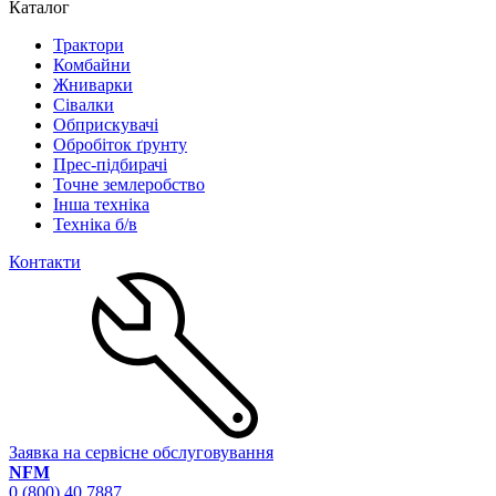
Каталог
Трактори
Комбайни
Жниварки
Сівалки
Обприскувачі
Обробіток ґрунту
Прес-підбирачі
Точне землеробство
Інша техніка
Техніка б/в
Контакти
Заявка на сервісне обслуговування
NFM
0 (800) 40 7887