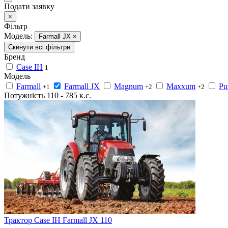
Подати заявку
×
Фільтр
Модель:
Farmall JX
×
Скинути всі фільтри
Бренд
Case IH
1
Модель
Farmall
Farmall JX
Magnum
Maxxum
Pu
+1
+2
+2
Потужність
110
-
785
к.с.
Трактор Case IH Farmall JX 110