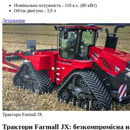
Номінальна потужність - 110 к.с. (80 кВт)
Об'єм двигуна - 3,9 л
Детальніше
Трактори Farmall JX
Трактори Farmall JX: безкомпромісна на