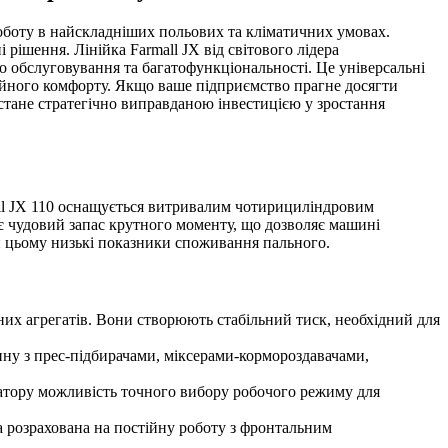
роботу в найскладніших польових та кліматичних умовах.
рішення. Лінійка Farmall JX від світового лідера
о обслуговування та багатофункціональності. Це універсальні
аційного комфорту. Якщо ваше підприємство прагне досягти
стане стратегічно виправданою інвестицією у зростання
all JX 110 оснащується витривалим чотирициліндровим
ує чудовий запас крутного моменту, що дозволяє машині
и цьому низькі показники споживання пального.
их агрегатів. Вони створюють стабільний тиск, необхідний для
у з прес-підбирачами, міксерами-кормороздавачами,
атору можливість точного вибору робочого режиму для
 розрахована на постійну роботу з фронтальним