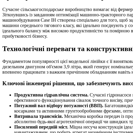
Сучасне сільськогосподарське виробництво вимагає від фермері
Зіткнувшись із завданням оптимізації машинно-тракторного парку
машинобудування Case IH створена спеціально для того, щоб за
машини середнього тягового класу, які ідеально поєднують у с
ідеального балансу між високою продуктивністю та помірною ва
прибутковості бізнесу.
Технологічні переваги та конструктивні
Фундаментом популярності цієї модельної лінійки є її винятк
дизельним двигуном об'ємом 3,9 літра, який генерує номінальн
впевнено працювати з важким причіпним обладнанням навіть н
Ключові інженерні рішення, що забезпечують висо
Продуктивна гідравлічна система.
Сучасні гідронасоси 
ефективного функціонування сівалок точного висіву, при
Потужний вал відбору потужності (ВВП).
Багатошвидкіс
косарками та активними грунтообробними фрезами, оптим
Витривала трансмісія.
Механічна коробка передач із пр
абсолютно будь-якої агротехнічної операції чи швидких т
Посилений передній міст.
Міцна несуча конструкція ідеа
навантажувачем, що робить агрегат незамінним інструмен