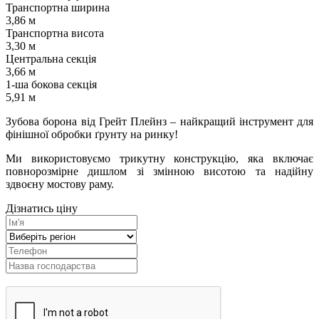
Транспортна ширина
3,86 м
Транспортна висота
3,30 м
Центральна секція
3,66 м
1-ша бокова секція
5,91 м
Зубова борона від Грейт Плейнз – найкращий інструмент для
фінішної обробки ґрунту на ринку!
Ми використовуємо трикутну конструкцію, яка включає
повнорозмірне дишлом зі змінною висотою та надійну
здвоєну мостову раму.
Дізнатись ціну