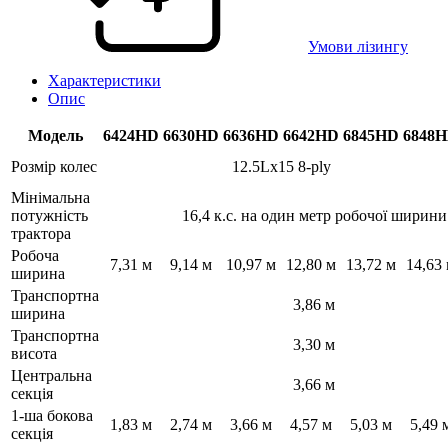
Умови лізингу
Характеристики
Опис
Модель
6424HD
6630HD
6636HD
6642HD
6845HD
6848
Розмір колес
12.5Lx15 8-ply
Мінімальна
потужність
16,4 к.с. на один метр робочої ширини
трактора
Робоча
7,31 м
9,14 м
10,97 м
12,80 м
13,72 м
14,63
ширина
Транспортна
3,86 м
ширина
Транспортна
3,30 м
висота
Центральна
3,66 м
секція
1-ша бокова
1,83 м
2,74 м
3,66 м
4,57 м
5,03 м
5,49 
секція