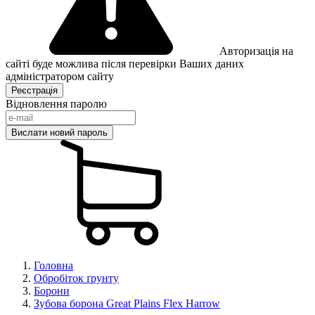
Авторизація на
сайті буде можлива після перевірки Ваших даних
адміністратором сайту
Відновлення паролю
Головна
Обробіток ґрунту
Борони
Зубова борона Great Plains Flex Harrow