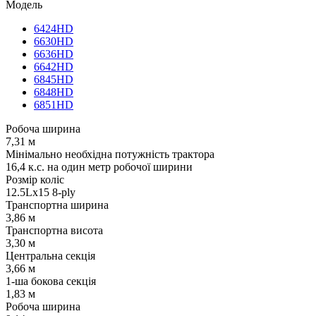
Модель
6424HD
6630HD
6636HD
6642HD
6845HD
6848HD
6851HD
Робоча ширина
7,31 м
Мінімально необхідна потужність трактора
16,4 к.с. на один метр робочої ширини
Розмір коліс
12.5Lx15 8-ply
Транспортна ширина
3,86 м
Транспортна висота
3,30 м
Центральна секція
3,66 м
1-ша бокова секція
1,83 м
Робоча ширина