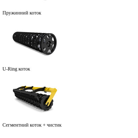
Пружинний коток
U-Ring коток
Сегментний коток + чистик