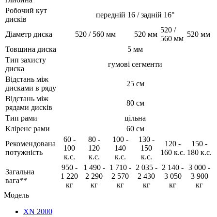
Робочий кут
передній 16 / задній 16°
дисків
520 /
Діаметр диска
520 / 560 мм
520 мм
520 мм
560 мм
Товщина диска
5 мм
Тип захисту
гумові сегменти
диска
Відстань між
25 см
дисками в ряду
Відстань між
80 см
рядами дисків
Тип рами
цільна
Кліренс рами
60 см
60 -
80 -
100 -
130 -
Рекомендована
120 -
150 -
100
120
140
150
потужність
160 к.с.
180 к.с.
к.с.
к.с.
к.с.
к.с.
950 -
1 490 -
1 710 -
2 035 -
2 140 -
3 000 -
Загальна
1 220
2 290
2 570
2 430
3 050
3 900
вага**
кг
кг
кг
кг
кг
кг
Модель
XN 2000