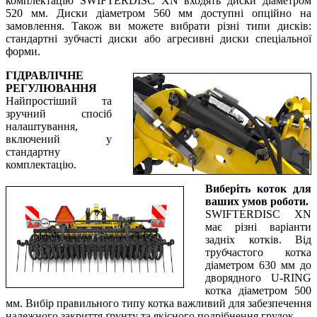
комплектацію SWIFTERDISC XN входять диски діаметром
520 мм. Диски діаметром 560 мм доступні опційно на
замовлення. Також ви можете вибрати різні типи дисків:
стандартні зубчасті диски або агресивні диски спеціальної
форми.
ГІДРАВЛІЧНЕ
РЕГУЛЮВАННЯ
Найпростіший та
зручний спосіб
налаштування,
включений у
стандартну
комплектацію.
Виберіть коток для
ваших умов роботи.
SWIFTERDISC XN
має різні варіанти
задніх котків. Від
трубчастого котка
діаметром 630 мм до
дворядного U-RING
котка діаметром 500
мм. Вибір правильного типу котка важливий для забезпечення
належного закриття ґрунту та якісного подрібнення грудок.