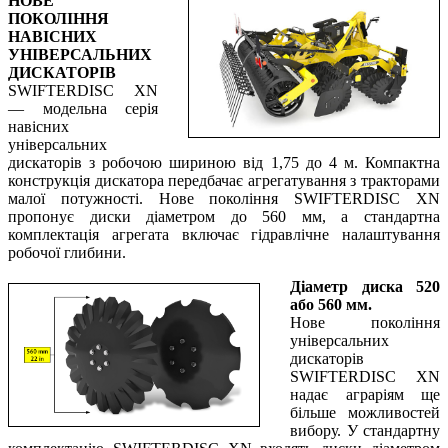
НОВЕ
ПОКОЛІННЯ
НАВІСНИХ
УНІВЕРСАЛЬНИХ
ДИСКАТОРІВ
SWIFTERDISC XN
— модельна серія
навісних
універсальних
дискаторів з робочою шириною від 1,75 до 4 м. Компактна
конструкція дискатора передбачає агрегатування з тракторами
малої потужності. Нове покоління SWIFTERDISC XN
пропонує диски діаметром до 560 мм, а стандартна
комплектація агрегата включає гідравлічне налаштування
робочої глибини.
Діаметр диска 520
або 560 мм.
Нове покоління
універсальних
дискаторів
SWIFTERDISC XN
надає аграріям ще
більше можливостей
вибору. У стандартну