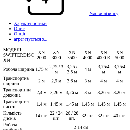
Умови лізингу
Характеристики
Опис
Опції
агрегатується з...
МОДЕЛЬ
XN
XN
XN
XN
XN
XN
SWIFTERDISC
2000
3000
3500
4000
4000 R
5000
XN
2,75 / 3
3,25 /
3,75/4
3,75/4
Робоча ширина
1,75 м
4 м
м
3,5 м
м
м
Транспортна
2 м
2,9 м
3,6 м
3 м
4 м
4 м
ширина
Транспортнна
2,4 м
3,26 м
3,26 м
3 м
3,26 м
3,26 м
довжина
Транспортна
1,4 м
1,45 м
1,45 м
1,45 м
1,45 м
1,45 м
висота
Кількість
22 / 24
26 / 28
14 шт.
32 шт.
32 шт.
40 шт.
дисків
шт.
шт.
Робоча
2-14 см
глибина*