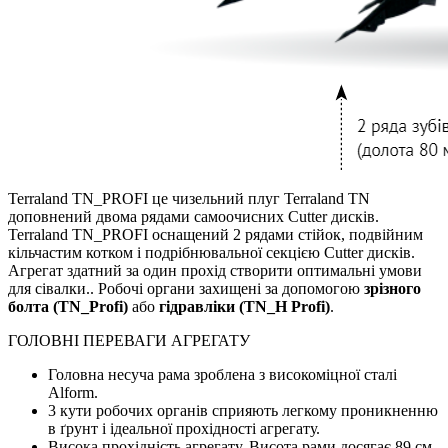
Terraland TN_PROFI це чизельний плуг Terraland TN
доповнений двома рядами самоочисних Cutter дисків.
Terraland TN_PROFI оснащений 2 рядами стійок, подвійним
кільчастим котком і подрібнювальної секцією Cutter дисків.
Агрегат здатний за один прохід створити оптимальні умови
для сівалки.. Робочі органи захищені за допомогою
зрізного
болта (TN_Profi)
або
гідравліки (TN_H Profi)
.
ГОЛОВНІ ПЕРЕВАГИ АГРЕГАТУ
Головна несуча рама зроблена з високоміцної сталі
Alform.
3 кути робочих органів сприяють легкому проникненню
в ґрунт і ідеальної прохідності агрегату.
Висока прохідність агрегату. Висота рами досягає 89 см,