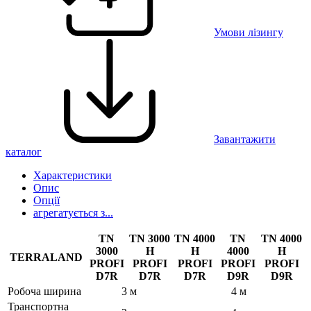
Умови лізингу
Завантажити
каталог
Характеристики
Опис
Опції
агрегатується з...
TN
TN 3000
TN 4000
TN
TN 4000
3000
H
H
4000
H
TERRALAND
PROFI
PROFI
PROFI
PROFI
PROFI
D7R
D7R
D7R
D9R
D9R
Робоча ширина
3 м
4 м
Транспортна