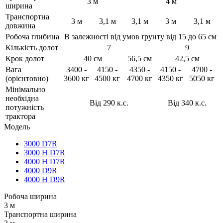
3 м
4 м
ширина
Транспортна
3 м
3,1 м
3,1 м
3 м
3,1 м
довжина
Робоча глибина
В залежності від умов ґрунту від 15 до 65 см
Кількість долот
7
9
Крок долот
40 см
56,5 см
42,5 см
Вага
3400 -
4150 -
4350 -
4150 -
4700 -
(орієнтовно)
3600 кг
4500 кг
4700 кг
4350 кг
5050 кг
Мінімально
необхідна
Від 290 к.с.
Від 340 к.с.
потужність
трактора
Модель
3000 D7R
3000 H D7R
4000 H D7R
4000 D9R
4000 H D9R
Робоча ширина
3 м
Транспортна ширина