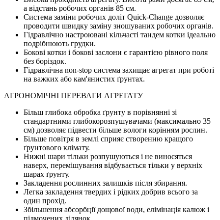
а відстань робочих органів 85 см.
Система заміни робочих доліт Quick-Change дозволяє
проводити швидку заміну зношуваних робочих органів.
Гідравлічно настроювані кільчасті тандем котки ідеально
подрібнюють грудки.
Бокові котки і бокові заслони є гарантією рівного поля
без боріздок.
Гідравлічна non-stop система захищає агрегат при роботі
на важких або кам'янистих ґрунтах.
АГРОНОМІЧНІ ПЕРЕВАГИ АГРЕГАТУ
Більш глибока обробка ґрунту в порівнянні зі
стандартними глибокорозпушувачами (максимально 35
см) дозволяє підвести більше вологи корінням рослин.
Більше повітря в землі сприяє створенню кращого
ґрунтового клімату.
Нижні шари тільки розпушуються і не виносяться
наверх, перемішування відбувається тільки у верхніх
шарах ґрунту.
Закладення рослинних залишків після збирання.
Легка закладення твердих і рідких добрив всього за
один прохід.
Збільшення абсорбції дощової води, елімінація калюж і
підмочених ділянок.