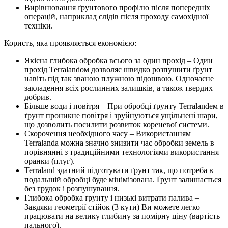
Вирівнювання ґрунтового профілю після попередніх
операцій, наприклад слідів після проходу самохідної
техніки.
Користь, яка проявляється економією:
Якісна глибока обробка всього за один прохід – Один
прохід Terralandом дозволяє швидко розпушити ґрунт
навіть під так званою плужною підошвою. Одночасне
закладення всіх рослинних залишків, а також твердих
добрив.
Більше води і повітря – При обробці ґрунту Terralandем в
ґрунт проникне повітря і зруйнуються ущільнені шари,
що дозволить посилити розвиток кореневої системи.
Скорочення необхідного часу – Використанням
Terralandа можна значно знизити час обробки земель в
порівнянні з традиційними технологіями використання
оранки (плуг).
Terraland здатний підготувати ґрунт так, що потреба в
подальшій обробці буде мінімізована. Ґрунт залишається
без грудок і розпушування.
Глибока обробка ґрунту і низькі витрати палива –
Завдяки геометрії стійок (3 кути) Ви можете легко
працювати на велику глибину за помірну ціну (вартість
пального).