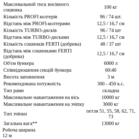
Максимальний тиск висівного
100 кг
сошника
Кількість PROFI колтерів
96 / 74 шт.
Відстань між PROFI-колтерами
12,5 / 16,7 см
Кількість TURBO-дисків
96 / 74 шт
Відстань між TURBO-дисками
12,5 / 16,7 см
Кількість сошників FERTI (добрива)
48 / 37 шт
Відстань між сошниками FERTI
12,5 / 16,7 см
(добрива)
Об'єм бункера
6000 л
Співвідношення секцій бункера
60:40
Висота заповнення
3 м
Рекомендована потужність
300 - 450 к.с.
Тип рами
складна
Максимальне навантаження на вісь
10000 кг
Максимальне навантаження на зчіпку
3000 кг
петля 51, 55, 58, 62, 71,
Тип зчіпки
73
Загальна вага**
13000 кг
Робоча ширина
12 м