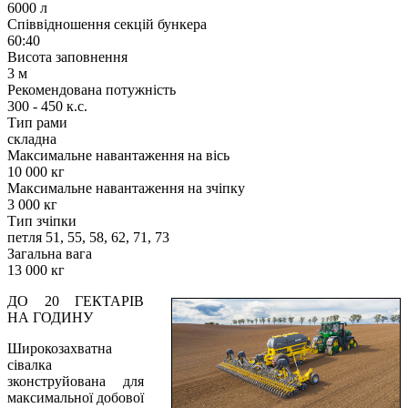
6000 л
Співвідношення секцій бункера
60:40
Висота заповнення
3 м
Рекомендована потужність
300 - 450 к.с.
Тип рами
складна
Максимальне навантаження на вісь
10 000 кг
Максимальне навантаження на зчіпку
3 000 кг
Тип зчіпки
петля 51, 55, 58, 62, 71, 73
Загальна вага
13 000 кг
ДО 20 ГЕКТАРІВ
НА ГОДИНУ
Широкозахватна
сівалка
зконструйована для
максимальної добової