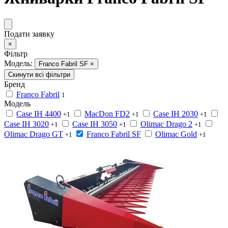
Подати заявку
×
Фільтр
Модель:
Franco Fabril SF
×
Скинути всі фільтри
Бренд
Franco Fabril
1
Модель
Case IH 4400
MacDon FD2
Case IH 2030
+1
+1
+1
Case IH 3020
Case IH 3050
Olimac Drago 2
+1
+1
+1
Olimac Drago GT
Franco Fabril SF
Olimac Gold
+1
+1