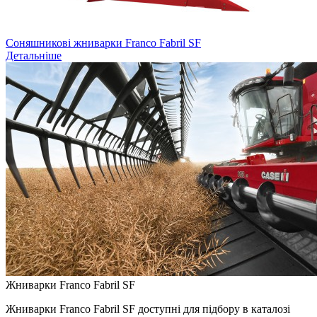
Соняшникові жниварки Franco Fabril SF
Детальніше
Жниварки Franco Fabril SF
Жниварки Franco Fabril SF доступні для підбору в каталозі