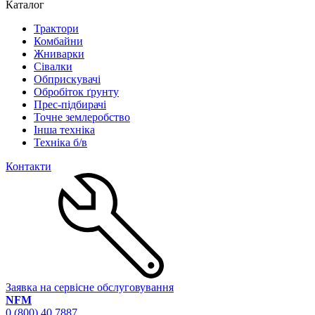
Каталог
Трактори
Комбайни
Жниварки
Сівалки
Обприскувачі
Обробіток ґрунту
Прес-підбирачі
Точне землеробство
Інша техніка
Техніка б/в
Контакти
Заявка на сервісне обслуговування
NFM
0 (800) 40 7887