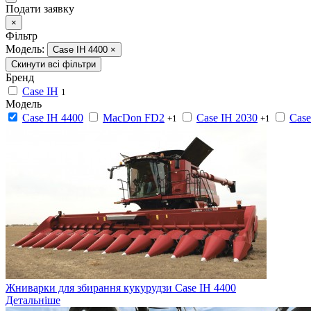
Подати заявку
×
Фільтр
Модель:
Case IH 4400
×
Скинути всі фільтри
Бренд
Case IH
1
Модель
Case IH 4400
MacDon FD2
Case IH 2030
Case
+1
+1
Жниварки для збирання кукурудзи Case IH 4400
Детальніше