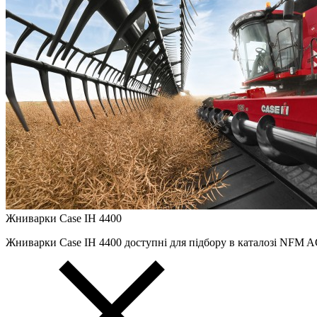
Жниварки Case IH 4400
Жниварки Case IH 4400 доступні для підбору в каталозі NFM A