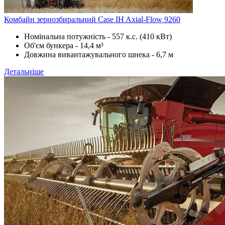
Комбайн зернозбиральний Case IH Axial-Flow 9260
Номінальна потужність - 557 к.с. (410 кВт)
Об'єм бункера - 14,4 м³
Довжина вивантажувального шнека - 6,7 м
Детальніше