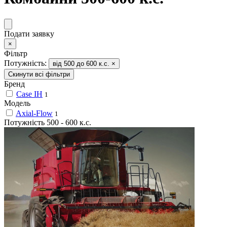
Подати заявку
×
Фільтр
Потужність:
від 500 до 600 к.с.
×
Скинути всі фільтри
Бренд
Case IH
1
Модель
Axial-Flow
1
Потужність
500
-
600
к.с.