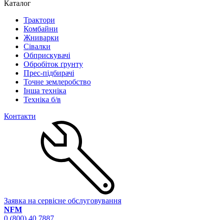
Каталог
Трактори
Комбайни
Жниварки
Сівалки
Обприскувачі
Обробіток ґрунту
Прес-підбирачі
Точне землеробство
Інша техніка
Техніка б/в
Контакти
Заявка на сервісне обслуговування
NFM
0 (800) 40 7887